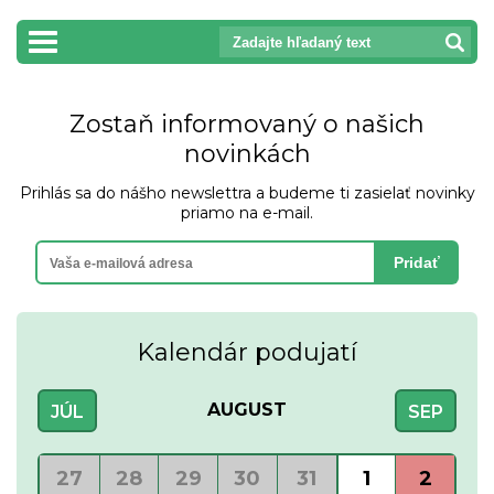
prepnut_navigaciu
Zostaň informovaný o našich
novinkách
Prihlás sa do nášho newslettra a budeme ti zasielať novinky
priamo na e-mail.
Pridať
Kalendár podujatí
AUGUST
JÚL
SEP
27
28
29
30
31
1
2