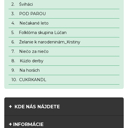
2.
Šviháci
3.
POD PAROU
4.
Nečakané leto
5.
Folklórna skupina Lúčan
6.
Želanie k narodeninám_Krstiny
7.
Niečo za niečo
8.
Kúzlo derby
9.
Na horách
10.
CUKRKANDL
KDE NÁS NÁJDETE
INFORMÁCIE